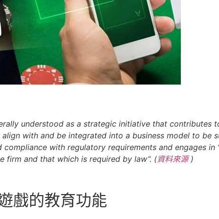
rally understood as a strategic initiative that contributes t
ly align with and be integrated into a business model to be
 compliance with regulatory requirements and engages in “
 firm and that which is required by law”. (
資料來源
)
ood：遊戲的教育功能