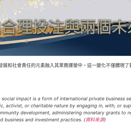
發展和社會責任的元素融入其業務運營中，這一變化不僅體現了
social impact is a form of international private business se
c, activist, or charitable nature by engaging in, with, or su
ommunity development, administering monetary grants to no
ted business and investment practices. (
資料來源
)