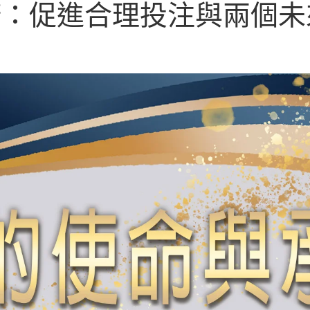
諾：促進合理投注與兩個未