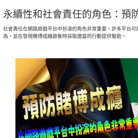
永續性和社會責任的角色：預
社會責任在網路遊戲平台中扮演的角色非常重要。許多平台可
為，並在發現賭博成癮跡象時採取適當的行動提供幫助。