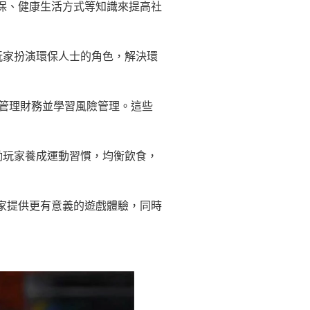
保、健康生活方式等知識來提高社
玩家扮演環保人士的角色，解決環
、管理財務並學習風險管理。這些
勵玩家養成運動習慣，均衡飲食，
家提供更有意義的遊戲體驗，同時