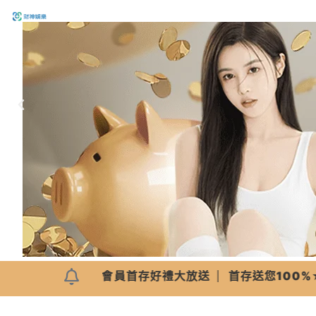
新會員首存好禮大放送 │ 首存送您100%★