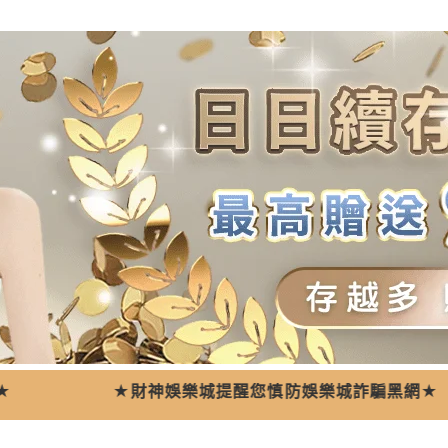
★財神娛樂城提醒您慎防娛樂城詐騙黑網★
★財