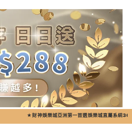
神娛樂城亞洲第一首選娛樂城直屬系統36588體育SG88