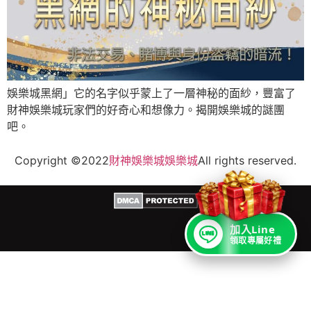
娛樂城黑網」它的名字似乎蒙上了一層神秘的面紗，豐富了
財神娛樂城玩家們的好奇心和想像力。揭開娛樂城的謎團
吧。
Copyright ©2022
財神娛樂城
娛樂城
All rights reserved.
加入Line
領取專屬好禮