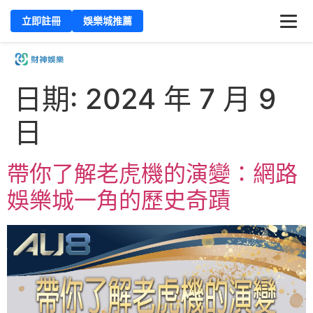
立即註冊
娛樂城推薦
日期:
2024 年 7 月 9
日
帶你了解老虎機的演變：網路
娛樂城一角的歷史奇蹟