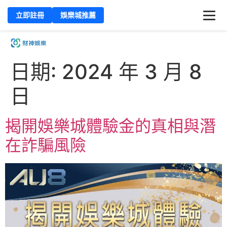
立即註冊
娛樂城推薦
日期:
2024 年 3 月 8
日
揭開娛樂城體驗金的真相與潛
在詐騙風險