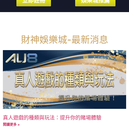
立即註冊
娛樂城推薦
財神娛樂城-最新消息
真人遊戲的種類與玩法：提升你的賭場體驗
閱讀更多 »