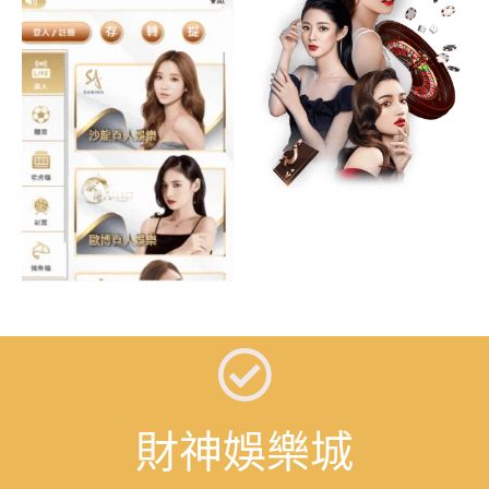
財神娛樂城