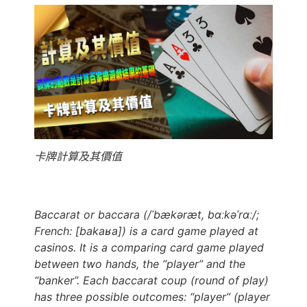
卡牌計算及其價值
Baccarat or baccara (/ˈbækəræt, bɑːkəˈrɑː/;
French: [bakaʁa]) is a card game played at
casinos. It is a comparing card game played
between two hands, the “player” and the
“banker”. Each baccarat coup (round of play)
has three possible outcomes: “player” (player