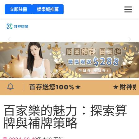
立即註冊
娛樂城推薦
│ 首存送您100%★
★財神娛樂城提
百家樂的魅力：探索算
牌與補牌策略