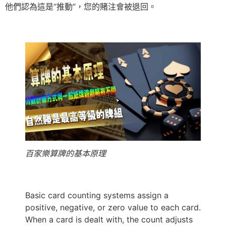
他們認為這是“推動”，您的賭注會被退回。
百家樂算牌的基本原理
Basic card counting systems assign a
positive, negative, or zero value to each card.
When a card is dealt with, the count adjusts