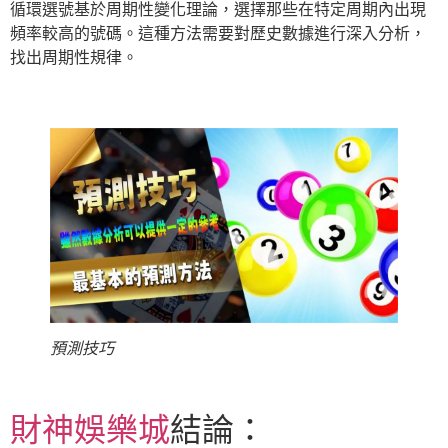
循環選號基於周期性變化理論，選擇那些在特定周期內出現
頻率較高的號碼。這種方法需要對歷史數據進行深入分析，
找出周期性規律。
預測技巧
財神娛樂城
結論：