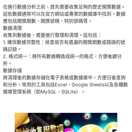
在進行數據分析之前，首先需要收集足夠的歷史開獎數據。
這些數據通常可以在官方網站或專業的數據庫中找到。數據
應包括開獎期數、開獎號碼、特別號碼等。
數據清理
收集到數據後，需要進行整理和清理。這包括：
1. 確保數據完整性：檢查是否有遺漏的開獎期數或錯誤的號
碼記錄。
2. 格式統一：將所有數據轉換成統一的格式，方便後續分
析。
數據存儲
將清理後的數據存儲在電子表格或數據庫中，方便日後查詢
和分析。常用的工具包括Excel、Google Sheets以及各種數
據庫管理系統（如MySQL、SQLite）。