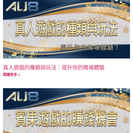
真人遊戲的種類與玩法：提升你的賭場體驗
閱讀更多 »