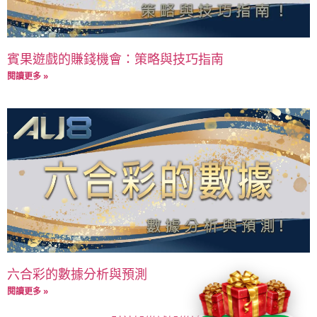
賓果遊戲的賺錢機會：策略與技巧指南
閱讀更多 »
六合彩的數據分析與預測
閱讀更多 »