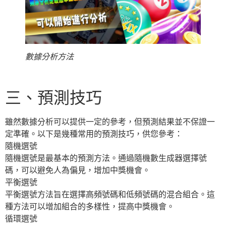
數據分析方法
三、預測技巧
雖然數據分析可以提供一定的參考，但預測結果並不保證一
定準確。以下是幾種常用的預測技巧，供您參考：
隨機選號
隨機選號是最基本的預測方法。通過隨機數生成器選擇號
碼，可以避免人為偏見，增加中獎機會。
平衡選號
平衡選號方法旨在選擇高頻號碼和低頻號碼的混合組合。這
種方法可以增加組合的多樣性，提高中獎機會。
循環選號